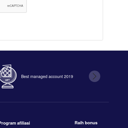
Best managed account 2019
B
Raih bonus
Program afiliasi