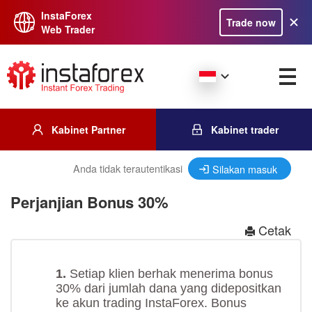
InstaForex
Trade now
Web Trader
Kabinet Partner
Kabinet trader
Anda tidak terautentikasi
Silakan masuk
Perjanjian Bonus 30%
Cetak