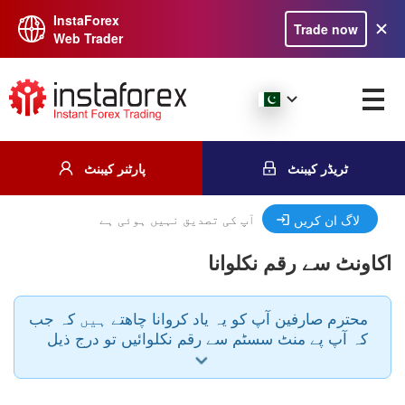
InstaForex
Trade now
Web Trader
ٹریڈر کیبنٹ
پارٹنر کیبنٹ
آپ کی تصدیق نہیں ہوئی ہے
لاگ ان کریں
اکاونٹ سے رقم نکلوانا
محترم صارفین آپ کو یہ یاد کروانا چاھتے ہیں کہ جب
کہ آپ پے منٹ سسٹم سے رقم نکلوائیں تو درج ذیل
قوانین کو مد نظر رکھیں - پے منٹ سسٹم اور کرنسی
رقم جمع کرواتے وقت اور رقم نکلوالتے وقت ایک سی
ہی ہونی ضروری ہے رقم جمع کروانے اور نکلوالنے کے