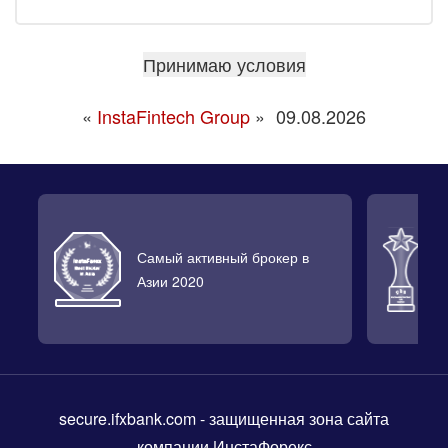
«
InstaFintech Group
»
09.08.2026
Самый активный брокер в
Л
Азии 2020
2
secure.ifxbank.com
- защищенная зона сайта
компании ИнстаФорекс